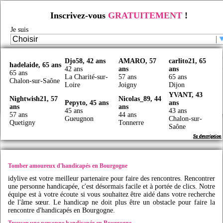
Inscrivez-vous
GRATUITEMENT
!
Rencontre d'handicapés en Bourgogne
Je suis
Rencontre handicap
/
Rencontre handicap en France
/
Rencontre handicapés
/
Faites des rencontres handicap en Bourgogne avec
Idy
live
Mon email
Djo58, 42 ans
AMARO, 57
carlito21, 65
hadelaide, 65 ans
42 ans
ans
ans
65 ans
La Charité-sur-
57 ans
65 ans
Je certifie être majeur(e) et avoir lu et accepté les
CGU
Chalon-sur-Saône
Loire
Joigny
Dijon
Créer mon profil
YVANT, 43
Nightwish21, 57
Nicolas_89, 44
Pepyto, 45 ans
ans
ans
ans
45 ans
43 ans
57 ans
44 ans
Gueugnon
Chalon-sur-
Quetigny
Tonnerre
Saône
Sa description
Sa description
Sa description
Sa description
Sa description
Sa description
Sa description
Sa description
Tomber amoureux d'handicapés en Bourgogne
idylive
est votre meilleur partenaire pour faire des rencontres. Rencontrer
une personne handicapée, c'est désormais facile et à portée de clics. Notre
équipe est à votre écoute si vous souhaitez être aidé dans votre recherche
de l'âme sœur. Le handicap ne doit plus être un obstacle pour faire la
rencontre d'handicapés en Bourgogne.