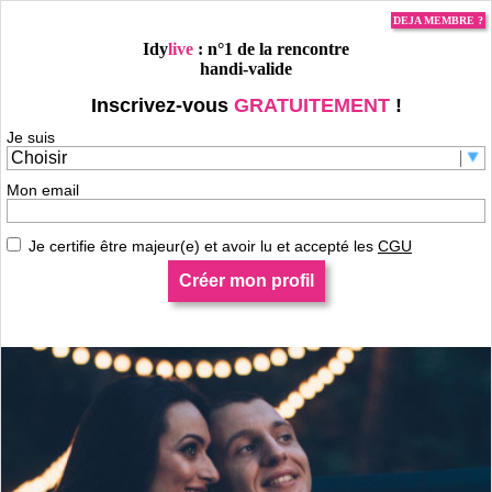
DEJA MEMBRE ?
Idy
live
: n°1 de la rencontre
handi-valide
Inscrivez-vous
GRATUITEMENT
!
Je suis
Mon email
Je certifie être majeur(e) et avoir lu et accepté les
CGU
Créer mon profil