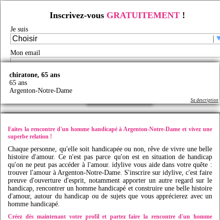
Inscrivez-vous
GRATUITEMENT
!
Rencontre d'un homme handicapé à Argenton-Notre-Dame
Je suis
Rencontre handicap
/
Rencontre handicap en France
/
Rencontre homme handicapé
/
Rencontre
homme handicapé Pays de la Loire
/
Rencontre homme handicapé Mayenne
/
Rencontre
homme handicapé Argenton-Notre-Dame
/
Mon email
Faites des rencontres handicap à Argenton-Notre-Dame avec
Idy
live
chiratone, 65 ans
Je certifie être majeur(e) et avoir lu et accepté les
CGU
65 ans
Argenton-Notre-Dame
Créer mon profil
Sa description
Faites la rencontre d'un homme handicapé à Argenton-Notre-Dame et vivez une
superbe relation !
Chaque personne, qu'elle soit handicapée ou non, rêve de vivre une belle
histoire d'amour. Ce n'est pas parce qu'on est en situation de handicap
qu'on ne peut pas accéder à l'amour.
idylive
vous aide dans votre quête :
trouver l'amour à Argenton-Notre-Dame. S'inscrire sur
idylive
, c'est faire
preuve d'ouverture d'esprit, notamment apporter un autre regard sur le
handicap, rencontrer un homme handicapé et construire une belle histoire
d'amour, autour du handicap ou de sujets que vous apprécierez avec un
homme handicapé.
Créez dès maintenant votre profil et partez faire la rencontre d'un homme