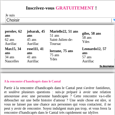
Inscrivez-vous
GRATUITEMENT
!
Rencontre d'handicapés dans le Cantal
Je suis
Rencontre handicap
/
Rencontre handicap en France
/
Rencontre handicapés
/
Faites des rencontres handicap dans le Cantal avec
Idy
live
Mon email
perolov, 62
jobarak, 45
Marielle22, 51 ans
gilos, 58 ans
ans
ans
51 ans
58 ans
62 ans
45 ans
Saint-Julien-de-
Je certifie être majeur(e) et avoir lu et accepté les
CGU
Ydes
Aurillac
Aurillac
Toursac
Créer mon profil
Max15, 34
rose111, 41
Leonardo12, 57
lorzane, 75 ans
ans
ans
ans
75 ans
34 ans
41 ans
57 ans
Ydes
Naucelles
Aurillac
Aurillac
Sa description
Sa description
Sa description
Sa description
Sa description
Sa description
Sa description
Sa description
A la rencontre d'handicapés dans le Cantal
Partir à la rencontre d'handicapés dans le Cantal peut s'avérer fastidieux,
et soulève plusieurs questions : suis-je préparé à avoir une relation
amoureuse avec une personne handicapée ? Cette rencontre va-t-elle
déboucher sur une belle histoire d'amour ? Une seule chose est sûre, si
vous ne laisser pas une chance aux personnes qui vous contactent, il ne
peut y avoir de rencontre. Soyez indulgent mais pas trop, et vous ferez la
rencontre d'handicapés dans le Cantal très rapidement sur
idylive
.