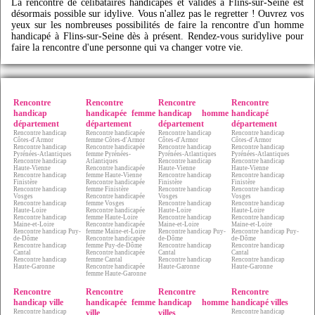
La rencontre de célibataires handicapés et valides à Flins-sur-Seine est
désormais possible sur
idylive
. Vous n'allez pas le regretter ! Ouvrez vos
yeux sur les nombreuses possibilités de faire la rencontre d'un homme
handicapé à Flins-sur-Seine dès à présent. Rendez-vous sur
idylive
pour
faire la rencontre d'une personne qui va changer votre vie.
Rencontre
Rencontre
Rencontre
Rencontre
handicap
handicapée femme
handicap homme
handicapé
département
département
département
département
Rencontre handicap
Rencontre handicapée
Rencontre handicap
Rencontre handicap
Côtes-d'Armor
femme Côtes-d'Armor
Côtes-d'Armor
Côtes-d'Armor
Rencontre handicap
Rencontre handicapée
Rencontre handicap
Rencontre handicap
Pyrénées-Atlantiques
femme Pyrénées-
Pyrénées-Atlantiques
Pyrénées-Atlantiques
Rencontre handicap
Atlantiques
Rencontre handicap
Rencontre handicap
Haute-Vienne
Rencontre handicapée
Haute-Vienne
Haute-Vienne
Rencontre handicap
femme Haute-Vienne
Rencontre handicap
Rencontre handicap
Finistère
Rencontre handicapée
Finistère
Finistère
Rencontre handicap
femme Finistère
Rencontre handicap
Rencontre handicap
Vosges
Rencontre handicapée
Vosges
Vosges
Rencontre handicap
femme Vosges
Rencontre handicap
Rencontre handicap
Haute-Loire
Rencontre handicapée
Haute-Loire
Haute-Loire
Rencontre handicap
femme Haute-Loire
Rencontre handicap
Rencontre handicap
Maine-et-Loire
Rencontre handicapée
Maine-et-Loire
Maine-et-Loire
Rencontre handicap Puy-
femme Maine-et-Loire
Rencontre handicap Puy-
Rencontre handicap Puy-
de-Dôme
Rencontre handicapée
de-Dôme
de-Dôme
Rencontre handicap
femme Puy-de-Dôme
Rencontre handicap
Rencontre handicap
Cantal
Rencontre handicapée
Cantal
Cantal
Rencontre handicap
femme Cantal
Rencontre handicap
Rencontre handicap
Haute-Garonne
Rencontre handicapée
Haute-Garonne
Haute-Garonne
femme Haute-Garonne
Rencontre
Rencontre
Rencontre
Rencontre
handicap ville
handicapée femme
handicap homme
handicapé villes
Rencontre handicap
ville
villes
Rencontre handicap