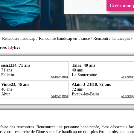
Créer mon p
Rencontre handicap
/
Rencontre handicap en France
/
Rencontre handicapés
/
 avec
Idy
live
sissi1234, 71 ans
Talae, 40 ans
71 ans
40 ans
Felletin
La Souterraine
Sa description
Sa descrip
Vince23, 46 ans
Alain-J-23110, 72 ans
46 ans
72 ans
Ahun
Evaux-les-Bains
Sa description
Sa descrip
faire des rencontres. Rencontrer une personne handicapée, c'est désormais faci
ns votre recherche de l'âme sœur. Le handicap ne doit plus être un obstacle pour