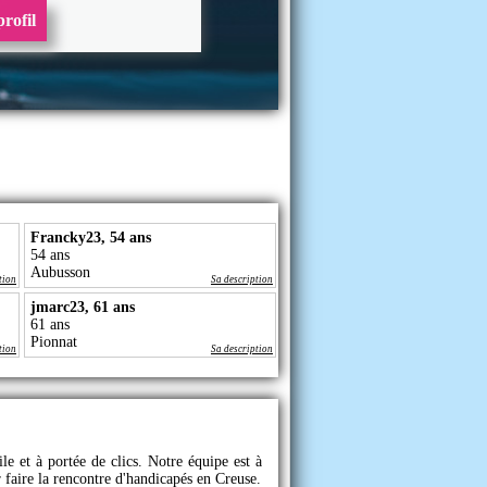
rofil
Francky23, 54 ans
54 ans
Aubusson
tion
Sa description
jmarc23, 61 ans
61 ans
Pionnat
tion
Sa description
le et à portée de clics. Notre équipe est à
 faire la rencontre d'handicapés en Creuse.