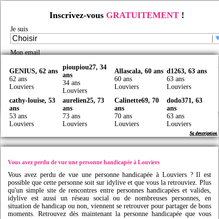
Inscrivez-vous
GRATUITEMENT
!
Rencontre d'handicapés à Louviers
Je suis
Rencontre handicap
/
Rencontre handicap en France
/
Rencontre handicapés
/
Rencontre
handicapés Haute-Normandie
/
Rencontre handicapés Eure
/
Rencontre handicapés Louviers
/
Faites des rencontres handicap à Louviers avec
Idy
live
Mon email
pioupiou27, 34
GENIUS, 62 ans
Allascala, 60 ans
d1263, 63 ans
ans
Je certifie être majeur(e) et avoir lu et accepté les
CGU
62 ans
60 ans
63 ans
34 ans
Louviers
Louviers
Louviers
Louviers
Créer mon profil
cathy-louise, 53
aurelien25, 73
Calinette69, 70
dodo371, 63
ans
ans
ans
ans
53 ans
73 ans
70 ans
63 ans
Louviers
Louviers
Louviers
Louviers
Sa description
Sa description
Sa description
Sa description
Sa description
Sa description
Sa description
Sa description
Vous avez perdu de vue une personne handicapée à Louviers
Vous avez perdu de vue une personne handicapée à Louviers ? Il est
possible que cette personne soit sur
idylive
et que vous la retrouviez. Plus
qu'un simple site de rencontres entre personnes handicapées et valides,
idylive
est aussi un réseau social ou de nombreuses personnes, en
situation de handicap ou non, viennent se retrouver pour partager de bons
moments. Retrouvez dès maintenant la personne handicapée que vous