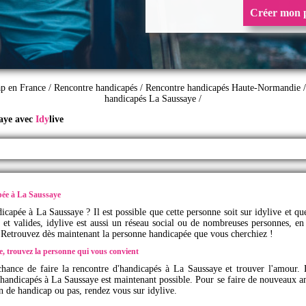
Créer mon p
ap en France
/
Rencontre handicapés
/
Rencontre handicapés Haute-Normandie
handicapés La Saussaye
/
saye avec
Idy
live
pée à La Saussaye
capée à La Saussaye ? Il est possible que cette personne soit sur
idylive
et que
 et valides,
idylive
est aussi un réseau social ou de nombreuses personnes, en 
 Retrouvez dès maintenant la personne handicapée que vous cherchiez !
ye, trouvez la personne qui vous convient
 chance de faire la rencontre d'handicapés à La Saussaye et trouver l'amour.
handicapés à La Saussaye est maintenant possible. Pour se faire de nouveaux am
ion de handicap ou pas, rendez vous sur
idylive
.