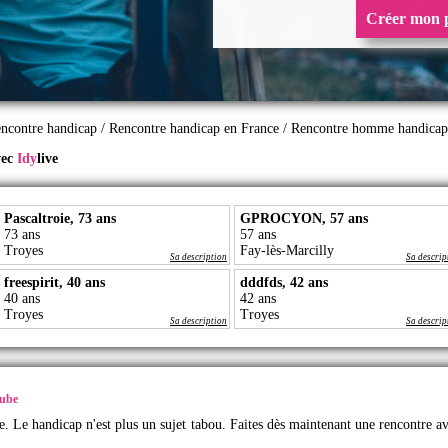
Créer mon p
ncontre handicap
/
Rencontre handicap en France
/
Rencontre homme handicap
vec
Idy
live
Pascaltroie, 73 ans
GPROCYON, 57 ans
73 ans
57 ans
Troyes
Fay-lès-Marcilly
Sa description
Sa descrip
freespirit, 40 ans
dddfds, 42 ans
40 ans
42 ans
Troyes
Troyes
Sa description
Sa descrip
Aube
igne. Le handicap n'est plus un sujet tabou. Faites dès maintenant une rencontr