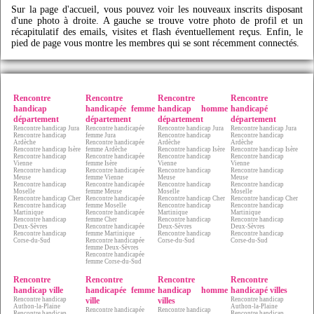
Sur la page d'accueil, vous pouvez voir les nouveaux inscrits disposant
d'une photo à droite. A gauche se trouve votre photo de profil et un
récapitulatif des emails, visites et flash éventuellement reçus. Enfin, le
pied de page vous montre les membres qui se sont récemment connectés.
Rencontre
Rencontre
Rencontre
Rencontre
handicap
handicapée femme
handicap homme
handicapé
département
département
département
département
Rencontre handicap Jura
Rencontre handicapée
Rencontre handicap Jura
Rencontre handicap Jura
Rencontre handicap
femme Jura
Rencontre handicap
Rencontre handicap
Ardèche
Rencontre handicapée
Ardèche
Ardèche
Rencontre handicap Isère
femme Ardèche
Rencontre handicap Isère
Rencontre handicap Isère
Rencontre handicap
Rencontre handicapée
Rencontre handicap
Rencontre handicap
Vienne
femme Isère
Vienne
Vienne
Rencontre handicap
Rencontre handicapée
Rencontre handicap
Rencontre handicap
Meuse
femme Vienne
Meuse
Meuse
Rencontre handicap
Rencontre handicapée
Rencontre handicap
Rencontre handicap
Moselle
femme Meuse
Moselle
Moselle
Rencontre handicap Cher
Rencontre handicapée
Rencontre handicap Cher
Rencontre handicap Cher
Rencontre handicap
femme Moselle
Rencontre handicap
Rencontre handicap
Martinique
Rencontre handicapée
Martinique
Martinique
Rencontre handicap
femme Cher
Rencontre handicap
Rencontre handicap
Deux-Sèvres
Rencontre handicapée
Deux-Sèvres
Deux-Sèvres
Rencontre handicap
femme Martinique
Rencontre handicap
Rencontre handicap
Corse-du-Sud
Rencontre handicapée
Corse-du-Sud
Corse-du-Sud
femme Deux-Sèvres
Rencontre handicapée
femme Corse-du-Sud
Rencontre
Rencontre
Rencontre
Rencontre
handicap ville
handicapée femme
handicap homme
handicapé villes
Rencontre handicap
ville
villes
Rencontre handicap
Authon-la-Plaine
Authon-la-Plaine
Rencontre handicapée
Rencontre handicap
Rencontre handicap
Rencontre handicap