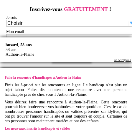
Inscrivez-vous
GRATUITEMENT
!
Rencontre d'handicapés à Authon-la-Plaine
Je suis
Rencontre handicap
/
Rencontre handicap en France
/
Rencontre handicapés
/
Rencontre
handicapés Ile-de-France
/
Rencontre handicapés Essonne
/
Rencontre handicapés Authon-la-
Plaine
/
Mon email
Faites des rencontres handicap à Authon-la-Plaine avec
Idy
live
busard, 58 ans
Je certifie être majeur(e) et avoir lu et accepté les
CGU
58 ans
Authon-la-Plaine
Créer mon profil
Sa description
Faire la rencontre d'handicapés à Authon-la-Plaine
Finis les à-priori sur les rencontres en ligne. Le handicap n'est plus un
sujet tabou. Faites dès maintenant une rencontre avec une personne
handicapée près de chez vous à Authon-la-Plaine.
Vous désirez faire une rencontre à Authon-la-Plaine. Cette rencontre
pourrait bien bouleverser vos habitudes et votre quotidien. C'est le cas de
nombreuses personnes handicapées ou valides présentes sur
idylive
, qui
ont pu trouver l'amour sur le site et sont toujours en couple. Certaines de
ces personnes sont maintenant mariées et ont des enfants.
Les nouveaux inscrits handicapés et valides