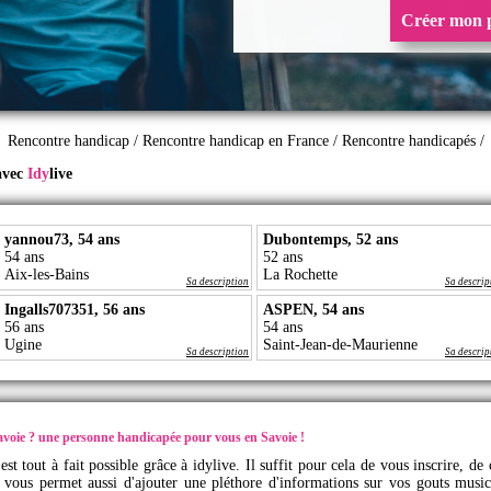
Créer mon p
Rencontre handicap
/
Rencontre handicap en France
/
Rencontre handicapés
/
 avec
Idy
live
yannou73, 54 ans
Dubontemps, 52 ans
54 ans
52 ans
Aix-les-Bains
La Rochette
Sa description
Sa descrip
Ingalls707351, 56 ans
ASPEN, 54 ans
56 ans
54 ans
Ugine
Saint-Jean-de-Maurienne
Sa description
Sa descrip
voie ? une personne handicapée pour vous en Savoie !
est tout à fait possible grâce à
idylive
. Il suffit pour cela de vous inscrire, d
l vous permet aussi d'ajouter une pléthore d'informations sur vos gouts musi