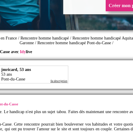
Créer mon p
 en France
/
Rencontre homme handicapé
/
Rencontre homme handicapé Aquita
Garonne
/
Rencontre homme handicapé Pont-du-Casse
/
-Casse avec
Idy
live
jmricard, 53 ans
53 ans
Pont-du-Casse
Sa description
ont-du-Casse
igne. Le handicap n'est plus un sujet tabou. Faites dès maintenant une rencontr
u-Casse. Cette rencontre pourrait bien bouleverser vos habitudes et votre quoti
ve
, qui ont pu trouver l'amour sur le site et sont toujours en couple. Certaines