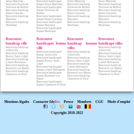
Seine-Maritime
Rencontre handicapée
Seine-Maritime
Seine-Maritime
Rencontre handicap
femme Seine-Maritime
Rencontre handicap
Rencontre handicap
Territoire de Belfort
Rencontre handicapée
Territoire de Belfort
Territoire de Belfort
Rencontre handicap
femme Territoire de
Rencontre handicap
Rencontre handicap
Haute-Garonne
Belfort
Haute-Garonne
Haute-Garonne
Rencontre handicap
Rencontre handicapée
Rencontre handicap
Rencontre handicap
Mayenne
femme Haute-Garonne
Mayenne
Mayenne
Rencontre handicap
Rencontre handicapée
Rencontre handicap
Rencontre handicap
Morbihan
femme Mayenne
Morbihan
Morbihan
Rencontre handicapée
femme Morbihan
Rencontre
Rencontre
Rencontre
Rencontre
handicap ville
handicapée femme
handicap homme
handicapé villes
Rencontre handicap
ville
villes
Rencontre handicap
Alfortville
Alfortville
Rencontre handicapée
Rencontre handicap
Rencontre handicap
Rencontre handicap
femme Alfortville
Alfortville
Boissy-Saint-Léger
Boissy-Saint-Léger
Rencontre handicapée
Rencontre handicap
Rencontre handicap
Rencontre handicap
femme Boissy-Saint-
Boissy-Saint-Léger
Limeil-Brévannes
Limeil-Brévannes
Léger
Rencontre handicap
Rencontre handicap
Rencontre handicap
Rencontre handicapée
Limeil-Brévannes
Bonneuil-sur-Marne
Bonneuil-sur-Marne
femme Limeil-Brévannes
Rencontre handicap
Rencontre handicap
Rencontre handicap
Rencontre handicapée
Bonneuil-sur-Marne
Charenton-le-Pont
Charenton-le-Pont
femme Bonneuil-sur-
Rencontre handicap
Marne
Charenton-le-Pont
Rencontre handicapée
femme Charenton-le-Pont
Mentions légales
Contacter Idy
live
Presse
Membres
CGU
Mode d'emploi
Copyright 2010-2022