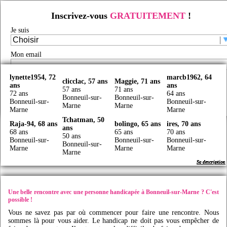
Inscrivez-vous
GRATUITEMENT
!
Rencontre d'handicapés à Bonneuil-sur-Marne
Je suis
Rencontre handicap
/
Rencontre handicap en France
/
Rencontre handicapés
/
Rencontre
handicapés Ile-de-France
/
Rencontre handicapés Val-de-Marne
/
Rencontre handicapés
Bonneuil-sur-Marne
/
Mon email
Faites des rencontres handicap à Bonneuil-sur-Marne avec
Idy
live
lynette1954, 72
marcb1962, 64
Je certifie être majeur(e) et avoir lu et accepté les
CGU
clicclac, 57 ans
Maggie, 71 ans
ans
ans
57 ans
71 ans
72 ans
64 ans
Créer mon profil
Bonneuil-sur-
Bonneuil-sur-
Bonneuil-sur-
Bonneuil-sur-
Marne
Marne
Marne
Marne
Tchatman, 50
Raja-94, 68 ans
bolingo, 65 ans
ires, 70 ans
ans
68 ans
65 ans
70 ans
50 ans
Bonneuil-sur-
Bonneuil-sur-
Bonneuil-sur-
Bonneuil-sur-
Marne
Marne
Marne
Marne
Sa description
Sa description
Sa description
Sa description
Sa description
Sa description
Sa description
Sa description
Une belle rencontre avec une personne handicapée à Bonneuil-sur-Marne ? C'est
possible !
Vous ne savez pas par où commencer pour faire une rencontre. Nous
sommes là pour vous aider. Le handicap ne doit pas vous empêcher de