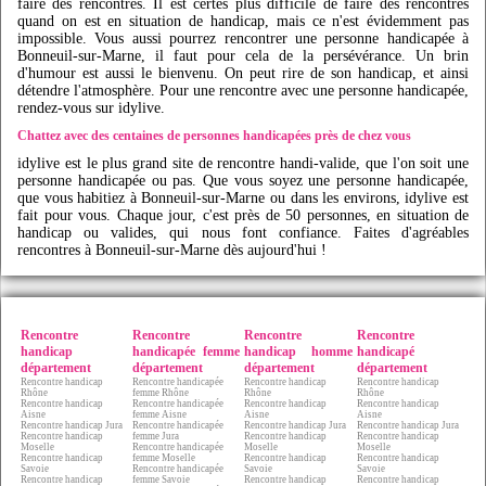
faire des rencontres. Il est certes plus difficile de faire des rencontres
quand on est en situation de handicap, mais ce n'est évidemment pas
impossible. Vous aussi pourrez rencontrer une personne handicapée à
Bonneuil-sur-Marne, il faut pour cela de la persévérance. Un brin
d'humour est aussi le bienvenu. On peut rire de son handicap, et ainsi
détendre l'atmosphère. Pour une rencontre avec une personne handicapée,
rendez-vous sur
idylive
.
Chattez avec des centaines de personnes handicapées près de chez vous
idylive
est le plus grand site de rencontre handi-valide, que l'on soit une
personne handicapée ou pas. Que vous soyez une personne handicapée,
que vous habitiez à Bonneuil-sur-Marne ou dans les environs,
idylive
est
fait pour vous. Chaque jour, c'est près de 50 personnes, en situation de
handicap ou valides, qui nous font confiance. Faites d'agréables
rencontres à Bonneuil-sur-Marne dès aujourd'hui !
Rencontre
Rencontre
Rencontre
Rencontre
handicap
handicapée femme
handicap homme
handicapé
département
département
département
département
Rencontre handicap
Rencontre handicapée
Rencontre handicap
Rencontre handicap
Rhône
femme Rhône
Rhône
Rhône
Rencontre handicap
Rencontre handicapée
Rencontre handicap
Rencontre handicap
Aisne
femme Aisne
Aisne
Aisne
Rencontre handicap Jura
Rencontre handicapée
Rencontre handicap Jura
Rencontre handicap Jura
Rencontre handicap
femme Jura
Rencontre handicap
Rencontre handicap
Moselle
Rencontre handicapée
Moselle
Moselle
Rencontre handicap
femme Moselle
Rencontre handicap
Rencontre handicap
Savoie
Rencontre handicapée
Savoie
Savoie
Rencontre handicap
femme Savoie
Rencontre handicap
Rencontre handicap