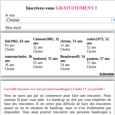
Inscrivez-vous
GRATUITEMENT
!
Rencontre d'handicapés à Cholet
Je suis
Rencontre handicap
/
Rencontre handicap en France
/
Rencontre handicapés
/
Rencontre
handicapés Pays de la Loire
/
Rencontre handicapés Maine-et-Loire
/
Rencontre handicapés
Cholet
/
Mon email
Faites des rencontres handicap à Cholet avec
Idy
live
Clement1005, 32
cedric1973, 52
Je certifie être majeur(e) et avoir lu et accepté les
CGU
lolo1962, 63 ans
chrisse, 51 ans
ans
ans
63 ans
51 ans
32 ans
52 ans
Créer mon profil
Cholet
Cholet
Cholet
Cholet
tomtomcholet, 36
Beaubrun49, 54
loulous4, 55 ans
patpon, 57 ans
ans
ans
55 ans
57 ans
36 ans
54 ans
Cholet
Cholet
Cholet
Cholet
Sa description
Sa description
Sa description
Sa description
Sa description
Sa description
Sa description
Sa description
Une belle rencontre avec une personne handicapée à Cholet ? C'est possible !
Vous ne savez pas par où commencer pour faire une rencontre. Nous
sommes là pour vous aider. Le handicap ne doit pas vous empêcher de
faire des rencontres. Il est certes plus difficile de faire des rencontres
quand on est en situation de handicap, mais ce n'est évidemment pas
impossible. Vous aussi pourrez rencontrer une personne handicapée à