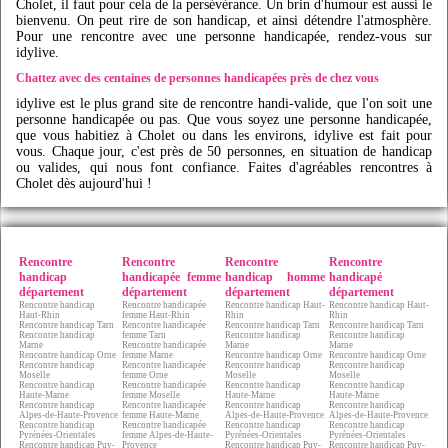
Cholet, il faut pour cela de la persévérance. Un brin d'humour est aussi le
bienvenu. On peut rire de son handicap, et ainsi détendre l'atmosphère.
Pour une rencontre avec une personne handicapée, rendez-vous sur
idylive
.
Chattez avec des centaines de personnes handicapées près de chez vous
idylive
est le plus grand site de rencontre handi-valide, que l'on soit une
personne handicapée ou pas. Que vous soyez une personne handicapée,
que vous habitiez à Cholet ou dans les environs,
idylive
est fait pour
vous. Chaque jour, c'est près de 50 personnes, en situation de handicap
ou valides, qui nous font confiance. Faites d'agréables rencontres à
Cholet dès aujourd'hui !
Rencontre
Rencontre
Rencontre
Rencontre
handicap
handicapée femme
handicap homme
handicapé
département
département
département
département
Rencontre handicap
Rencontre handicapée
Rencontre handicap Haut-
Rencontre handicap Haut-
Haut-Rhin
femme Haut-Rhin
Rhin
Rhin
Rencontre handicap Tarn
Rencontre handicapée
Rencontre handicap Tarn
Rencontre handicap Tarn
Rencontre handicap
femme Tarn
Rencontre handicap
Rencontre handicap
Marne
Rencontre handicapée
Marne
Marne
Rencontre handicap Orne
femme Marne
Rencontre handicap Orne
Rencontre handicap Orne
Rencontre handicap
Rencontre handicapée
Rencontre handicap
Rencontre handicap
Moselle
femme Orne
Moselle
Moselle
Rencontre handicap
Rencontre handicapée
Rencontre handicap
Rencontre handicap
Haute-Marne
femme Moselle
Haute-Marne
Haute-Marne
Rencontre handicap
Rencontre handicapée
Rencontre handicap
Rencontre handicap
Alpes-de-Haute-Provence
femme Haute-Marne
Alpes-de-Haute-Provence
Alpes-de-Haute-Provence
Rencontre handicap
Rencontre handicapée
Rencontre handicap
Rencontre handicap
Pyrénées-Orientales
femme Alpes-de-Haute-
Pyrénées-Orientales
Pyrénées-Orientales
Rencontre handicap Puy-
Provence
Rencontre handicap Puy-
Rencontre handicap Puy-