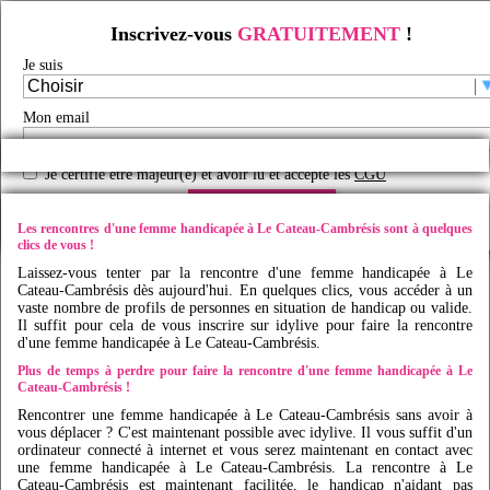
Inscrivez-vous
GRATUITEMENT
!
Rencontre d'une femme handicapée à Le Cateau-Cambrésis
Je suis
Rencontre handicap
/
Rencontre handicap en France
/
Rencontre femme handicapée
/
Rencontre femme handicapée Nord-Pas-de-Calais
/
Rencontre femme handicapée Nord
/
Rencontre femme handicapée Le Cateau-Cambrésis
/
Mon email
Faites des rencontres handicap à Le Cateau-Cambrésis avec
Idy
live
Je certifie être majeur(e) et avoir lu et accepté les
CGU
Créer mon profil
Les rencontres d'une femme handicapée à Le Cateau-Cambrésis sont à quelques
clics de vous !
Laissez-vous tenter par la rencontre d'une femme handicapée à Le
Cateau-Cambrésis dès aujourd'hui. En quelques clics, vous accéder à un
vaste nombre de profils de personnes en situation de handicap ou valide.
Il suffit pour cela de vous inscrire sur
idylive
pour faire la rencontre
d'une femme handicapée à Le Cateau-Cambrésis.
Plus de temps à perdre pour faire la rencontre d'une femme handicapée à Le
Cateau-Cambrésis !
Rencontrer une femme handicapée à Le Cateau-Cambrésis sans avoir à
vous déplacer ? C'est maintenant possible avec
idylive
. Il vous suffit d'un
ordinateur connecté à internet et vous serez maintenant en contact avec
une femme handicapée à Le Cateau-Cambrésis. La rencontre à Le
Cateau-Cambrésis est maintenant facilitée, le handicap n'aidant pas