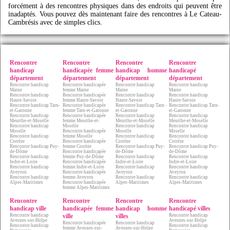
forcément à des rencontres physiques dans des endroits qui peuvent être
inadaptés. Vous pouvez dès maintenant faire des rencontres à Le Cateau-
Cambrésis avec de simples clics.
Rencontre
Rencontre
Rencontre
Rencontre
handicap
handicapée femme
handicap homme
handicapé
département
département
département
département
Rencontre handicap
Rencontre handicapée
Rencontre handicap
Rencontre handicap
Marne
femme Marne
Marne
Marne
Rencontre handicap
Rencontre handicapée
Rencontre handicap
Rencontre handicap
Haute-Savoie
femme Haute-Savoie
Haute-Savoie
Haute-Savoie
Rencontre handicap Tarn-
Rencontre handicapée
Rencontre handicap Tarn-
Rencontre handicap Tarn-
et-Garonne
femme Tarn-et-Garonne
et-Garonne
et-Garonne
Rencontre handicap
Rencontre handicapée
Rencontre handicap
Rencontre handicap
Meurthe-et-Moselle
femme Meurthe-et-
Meurthe-et-Moselle
Meurthe-et-Moselle
Rencontre handicap
Moselle
Rencontre handicap
Rencontre handicap
Moselle
Rencontre handicapée
Moselle
Moselle
Rencontre handicap
femme Moselle
Rencontre handicap
Rencontre handicap
Corrèze
Rencontre handicapée
Corrèze
Corrèze
Rencontre handicap Puy-
femme Corrèze
Rencontre handicap Puy-
Rencontre handicap Puy-
de-Dôme
Rencontre handicapée
de-Dôme
de-Dôme
Rencontre handicap
femme Puy-de-Dôme
Rencontre handicap
Rencontre handicap
Indre-et-Loire
Rencontre handicapée
Indre-et-Loire
Indre-et-Loire
Rencontre handicap
femme Indre-et-Loire
Rencontre handicap
Rencontre handicap
Aveyron
Rencontre handicapée
Aveyron
Aveyron
Rencontre handicap
femme Aveyron
Rencontre handicap
Rencontre handicap
Alpes-Maritimes
Rencontre handicapée
Alpes-Maritimes
Alpes-Maritimes
femme Alpes-Maritimes
Rencontre
Rencontre
Rencontre
Rencontre
handicap ville
handicapée femme
handicap homme
handicapé villes
Rencontre handicap
ville
villes
Rencontre handicap
Avesnes-sur-Helpe
Avesnes-sur-Helpe
Rencontre handicapée
Rencontre handicap
Rencontre handicap
Rencontre handicap
femme Avesnes-sur-
Avesnes-sur-Helpe