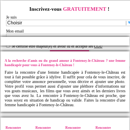
Inscrivez-vous
GRATUITEMENT
!
Rencontre d'une femme handicapée à Fontenoy-le-Château
Je suis
Rencontre handicap
/
Rencontre handicap en France
/
Rencontre femme handicapée
/
Rencontre femme handicapée Lorraine
/
Rencontre femme handicapée Vosges
/
Rencontre
femme handicapée Fontenoy-le-Château
/
Mon email
Faites des rencontres handicap à Fontenoy-le-Château avec
Idy
live
Je certifie être majeur(e) et avoir lu et accepté les
CGU
Créer mon profil
A la recherche d'amis ou du grand amour à Fontenoy-le-Château ? une femme
handicapée pour vous à Fontenoy-le-Château !
Faire la rencontre d'une femme handicapée à Fontenoy-le-Château est
tout à fait possible grâce à
idylive
. Il suffit pour cela de vous inscrire, de
compléter votre annonce personnelle, vous décrire et ajouter une photo.
Votre profil vous permet aussi d'ajouter une pléthore d'informations sur
vos gouts musicaux, les films que vous avez aimés et les derniers livres
que vous avez lu. La rencontre à Fontenoy-le-Château est proche, que
vous soyez en situation de handicap ou valide. Faites la rencontre d'une
femme handicapée à Fontenoy-le-Château.
Rencontre
Rencontre
Rencontre
Rencontre