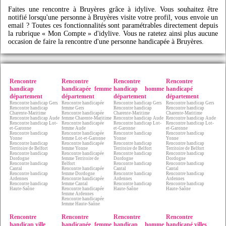
Faites une rencontre à Bruyères grâce à
idylive
. Vous souhaitez être
notifié lorsqu'une personne à Bruyères visite votre profil, vous envoie un
email ? Toutes ces fonctionnalités sont paramétrables directement depuis
la rubrique « Mon Compte » d'
idylive
. Vous ne ratetez ainsi plus aucune
occasion de faire la rencontre d'une personne handicapée à Bruyères.
Rencontre
Rencontre
Rencontre
Rencontre
handicap
handicapée femme
handicap homme
handicapé
département
département
département
département
Rencontre handicap Gers
Rencontre handicapée
Rencontre handicap Gers
Rencontre handicap Gers
Rencontre handicap
femme Gers
Rencontre handicap
Rencontre handicap
Charente-Maritime
Rencontre handicapée
Charente-Maritime
Charente-Maritime
Rencontre handicap Aude
femme Charente-Maritime
Rencontre handicap Aude
Rencontre handicap Aude
Rencontre handicap Lot-
Rencontre handicapée
Rencontre handicap Lot-
Rencontre handicap Lot-
et-Garonne
femme Aude
et-Garonne
et-Garonne
Rencontre handicap
Rencontre handicapée
Rencontre handicap
Rencontre handicap
Yonne
femme Lot-et-Garonne
Yonne
Yonne
Rencontre handicap
Rencontre handicapée
Rencontre handicap
Rencontre handicap
Territoire de Belfort
femme Yonne
Territoire de Belfort
Territoire de Belfort
Rencontre handicap
Rencontre handicapée
Rencontre handicap
Rencontre handicap
Dordogne
femme Territoire de
Dordogne
Dordogne
Rencontre handicap
Belfort
Rencontre handicap
Rencontre handicap
Cantal
Rencontre handicapée
Cantal
Cantal
Rencontre handicap
femme Dordogne
Rencontre handicap
Rencontre handicap
Ardennes
Rencontre handicapée
Ardennes
Ardennes
Rencontre handicap
femme Cantal
Rencontre handicap
Rencontre handicap
Haute-Saône
Rencontre handicapée
Haute-Saône
Haute-Saône
femme Ardennes
Rencontre handicapée
femme Haute-Saône
Rencontre
Rencontre
Rencontre
Rencontre
handicap ville
handicapée femme
handicap homme
handicapé villes