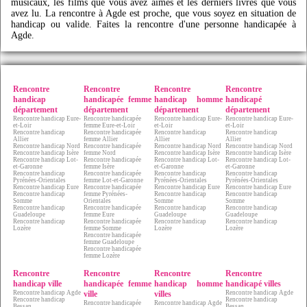
musicaux, les films que vous avez aimés et les derniers livres que vous
avez lu. La rencontre à Agde est proche, que vous soyez en situation de
handicap ou valide. Faites la rencontre d'une personne handicapée à
Agde.
Rencontre
Rencontre
Rencontre
Rencontre
handicap
handicapée femme
handicap homme
handicapé
département
département
département
département
Rencontre handicap Eure-
Rencontre handicapée
Rencontre handicap Eure-
Rencontre handicap Eure-
et-Loir
femme Eure-et-Loir
et-Loir
et-Loir
Rencontre handicap
Rencontre handicapée
Rencontre handicap
Rencontre handicap
Allier
femme Allier
Allier
Allier
Rencontre handicap Nord
Rencontre handicapée
Rencontre handicap Nord
Rencontre handicap Nord
Rencontre handicap Isère
femme Nord
Rencontre handicap Isère
Rencontre handicap Isère
Rencontre handicap Lot-
Rencontre handicapée
Rencontre handicap Lot-
Rencontre handicap Lot-
et-Garonne
femme Isère
et-Garonne
et-Garonne
Rencontre handicap
Rencontre handicapée
Rencontre handicap
Rencontre handicap
Pyrénées-Orientales
femme Lot-et-Garonne
Pyrénées-Orientales
Pyrénées-Orientales
Rencontre handicap Eure
Rencontre handicapée
Rencontre handicap Eure
Rencontre handicap Eure
Rencontre handicap
femme Pyrénées-
Rencontre handicap
Rencontre handicap
Somme
Orientales
Somme
Somme
Rencontre handicap
Rencontre handicapée
Rencontre handicap
Rencontre handicap
Guadeloupe
femme Eure
Guadeloupe
Guadeloupe
Rencontre handicap
Rencontre handicapée
Rencontre handicap
Rencontre handicap
Lozère
femme Somme
Lozère
Lozère
Rencontre handicapée
femme Guadeloupe
Rencontre handicapée
femme Lozère
Rencontre
Rencontre
Rencontre
Rencontre
handicap ville
handicapée femme
handicap homme
handicapé villes
Rencontre handicap Agde
ville
villes
Rencontre handicap Agde
Rencontre handicap
Rencontre handicap
Rencontre handicapée
Rencontre handicap Agde
Bessan
Bessan