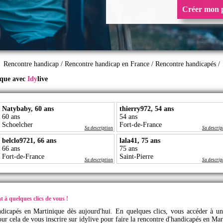
Créer mon p
Rencontre handicap
/
Rencontre handicap en France
/
Rencontre handicapés
/
ique avec
Idy
live
Natybaby, 60 ans
thierry972, 54 ans
60 ans
54 ans
Schoelcher
Fort-de-France
Sa description
Sa descrip
belclo9721, 66 ans
lala41, 75 ans
66 ans
75 ans
Fort-de-France
Saint-Pierre
Sa description
Sa descrip
 à quelques clics de vous !
andicapés en Martinique dès aujourd'hui. En quelques clics, vous accéder à u
pour cela de vous inscrire sur
idylive
pour faire la rencontre d'handicapés en Mar