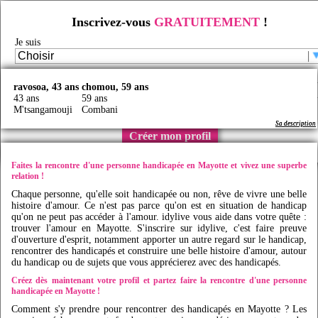
Inscrivez-vous
GRATUITEMENT
!
Rencontre d'une personne handicapée en Mayotte
Je suis
Rencontre handicap
/
Rencontre handicap en France
/
Rencontre personne handicapée
/
Faites des rencontres handicap en Mayotte avec
Idy
live
Mon email
ravosoa, 43 ans
chomou, 59 ans
43 ans
59 ans
M'tsangamouji
Combani
Je certifie être majeur(e) et avoir lu et accepté les
CGU
Sa description
Sa description
Créer mon profil
Faites la rencontre d'une personne handicapée en Mayotte et vivez une superbe
relation !
Chaque personne, qu'elle soit handicapée ou non, rêve de vivre une belle
histoire d'amour. Ce n'est pas parce qu'on est en situation de handicap
qu'on ne peut pas accéder à l'amour.
idylive
vous aide dans votre quête :
trouver l'amour en Mayotte. S'inscrire sur
idylive
, c'est faire preuve
d'ouverture d'esprit, notamment apporter un autre regard sur le handicap,
rencontrer des handicapés et construire une belle histoire d'amour, autour
du handicap ou de sujets que vous apprécierez avec des handicapés.
Créez dès maintenant votre profil et partez faire la rencontre d'une personne
handicapée en Mayotte !
Comment s'y prendre pour rencontrer des handicapés en Mayotte ? Les