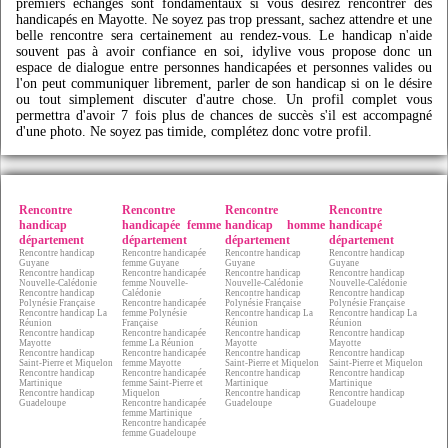
premiers échanges sont fondamentaux si vous désirez rencontrer des
handicapés en Mayotte. Ne soyez pas trop pressant, sachez attendre et une
belle rencontre sera certainement au rendez-vous. Le handicap n'aide
souvent pas à avoir confiance en soi,
idylive
vous propose donc un
espace de dialogue entre personnes handicapées et personnes valides ou
l'on peut communiquer librement, parler de son handicap si on le désire
ou tout simplement discuter d'autre chose. Un profil complet vous
permettra d'avoir 7 fois plus de chances de succès s'il est accompagné
d'une photo. Ne soyez pas timide, complétez donc votre profil.
Rencontre
Rencontre
Rencontre
Rencontre
handicap
handicapée femme
handicap homme
handicapé
département
département
département
département
Rencontre handicap
Rencontre handicapée
Rencontre handicap
Rencontre handicap
Guyane
femme Guyane
Guyane
Guyane
Rencontre handicap
Rencontre handicapée
Rencontre handicap
Rencontre handicap
Nouvelle-Calédonie
femme Nouvelle-
Nouvelle-Calédonie
Nouvelle-Calédonie
Rencontre handicap
Calédonie
Rencontre handicap
Rencontre handicap
Polynésie Française
Rencontre handicapée
Polynésie Française
Polynésie Française
Rencontre handicap La
femme Polynésie
Rencontre handicap La
Rencontre handicap La
Réunion
Française
Réunion
Réunion
Rencontre handicap
Rencontre handicapée
Rencontre handicap
Rencontre handicap
Mayotte
femme La Réunion
Mayotte
Mayotte
Rencontre handicap
Rencontre handicapée
Rencontre handicap
Rencontre handicap
Saint-Pierre et Miquelon
femme Mayotte
Saint-Pierre et Miquelon
Saint-Pierre et Miquelon
Rencontre handicap
Rencontre handicapée
Rencontre handicap
Rencontre handicap
Martinique
femme Saint-Pierre et
Martinique
Martinique
Rencontre handicap
Miquelon
Rencontre handicap
Rencontre handicap
Guadeloupe
Rencontre handicapée
Guadeloupe
Guadeloupe
femme Martinique
Rencontre handicapée
femme Guadeloupe