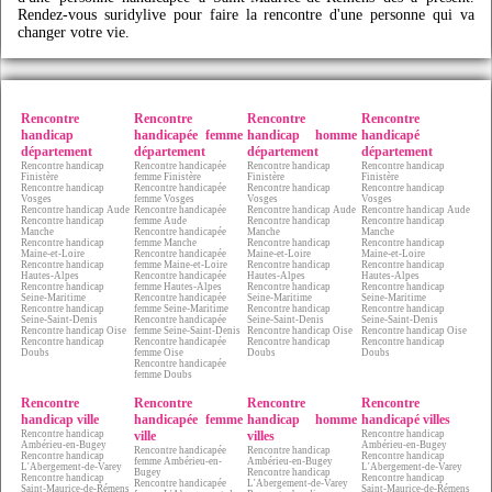
Rendez-vous sur
idylive
pour faire la rencontre d'une personne qui va
changer votre vie.
Rencontre
Rencontre
Rencontre
Rencontre
handicap
handicapée femme
handicap homme
handicapé
département
département
département
département
Rencontre handicap
Rencontre handicapée
Rencontre handicap
Rencontre handicap
Finistère
femme Finistère
Finistère
Finistère
Rencontre handicap
Rencontre handicapée
Rencontre handicap
Rencontre handicap
Vosges
femme Vosges
Vosges
Vosges
Rencontre handicap Aude
Rencontre handicapée
Rencontre handicap Aude
Rencontre handicap Aude
Rencontre handicap
femme Aude
Rencontre handicap
Rencontre handicap
Manche
Rencontre handicapée
Manche
Manche
Rencontre handicap
femme Manche
Rencontre handicap
Rencontre handicap
Maine-et-Loire
Rencontre handicapée
Maine-et-Loire
Maine-et-Loire
Rencontre handicap
femme Maine-et-Loire
Rencontre handicap
Rencontre handicap
Hautes-Alpes
Rencontre handicapée
Hautes-Alpes
Hautes-Alpes
Rencontre handicap
femme Hautes-Alpes
Rencontre handicap
Rencontre handicap
Seine-Maritime
Rencontre handicapée
Seine-Maritime
Seine-Maritime
Rencontre handicap
femme Seine-Maritime
Rencontre handicap
Rencontre handicap
Seine-Saint-Denis
Rencontre handicapée
Seine-Saint-Denis
Seine-Saint-Denis
Rencontre handicap Oise
femme Seine-Saint-Denis
Rencontre handicap Oise
Rencontre handicap Oise
Rencontre handicap
Rencontre handicapée
Rencontre handicap
Rencontre handicap
Doubs
femme Oise
Doubs
Doubs
Rencontre handicapée
femme Doubs
Rencontre
Rencontre
Rencontre
Rencontre
handicap ville
handicapée femme
handicap homme
handicapé villes
Rencontre handicap
ville
villes
Rencontre handicap
Ambérieu-en-Bugey
Ambérieu-en-Bugey
Rencontre handicapée
Rencontre handicap
Rencontre handicap
Rencontre handicap
femme Ambérieu-en-
Ambérieu-en-Bugey
L'Abergement-de-Varey
L'Abergement-de-Varey
Bugey
Rencontre handicap
Rencontre handicap
Rencontre handicap
Rencontre handicapée
L'Abergement-de-Varey
Saint-Maurice-de-Rémens
Saint-Maurice-de-Rémens