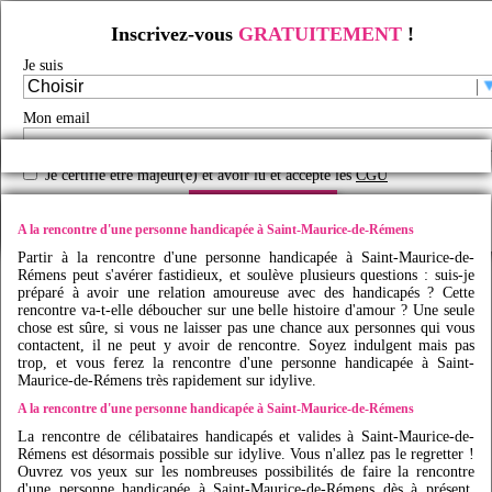
Inscrivez-vous
GRATUITEMENT
!
Rencontre d'une personne handicapée à Saint-Maurice-de-Rémens
Je suis
Rencontre handicap
/
Rencontre handicap en France
/
Rencontre personne handicapée
/
Rencontre personne handicapée Rhône-Alpes
/
Rencontre personne handicapée Ain
/
Rencontre personne handicapée Saint-Maurice-de-Rémens
/
Mon email
Faites des rencontres handicap à Saint-Maurice-de-Rémens avec
Idy
live
Je certifie être majeur(e) et avoir lu et accepté les
CGU
Créer mon profil
A la rencontre d'une personne handicapée à Saint-Maurice-de-Rémens
Partir à la rencontre d'une personne handicapée à Saint-Maurice-de-
Rémens peut s'avérer fastidieux, et soulève plusieurs questions : suis-je
préparé à avoir une relation amoureuse avec des handicapés ? Cette
rencontre va-t-elle déboucher sur une belle histoire d'amour ? Une seule
chose est sûre, si vous ne laisser pas une chance aux personnes qui vous
contactent, il ne peut y avoir de rencontre. Soyez indulgent mais pas
trop, et vous ferez la rencontre d'une personne handicapée à Saint-
Maurice-de-Rémens très rapidement sur
idylive
.
A la rencontre d'une personne handicapée à Saint-Maurice-de-Rémens
La rencontre de célibataires handicapés et valides à Saint-Maurice-de-
Rémens est désormais possible sur
idylive
. Vous n'allez pas le regretter !
Ouvrez vos yeux sur les nombreuses possibilités de faire la rencontre
d'une personne handicapée à Saint-Maurice-de-Rémens dès à présent.