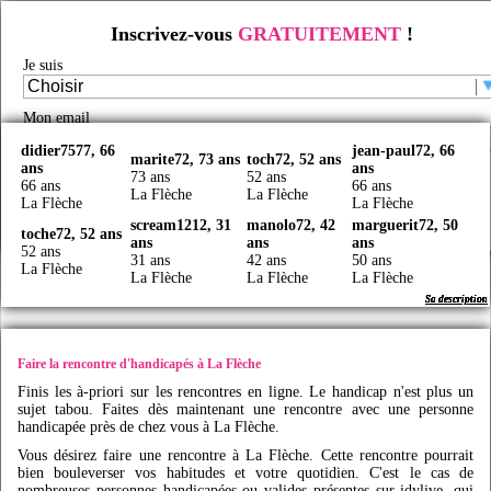
Inscrivez-vous
GRATUITEMENT
!
Rencontre d'handicapés à La Flèche
Je suis
Rencontre handicap
/
Rencontre handicap en France
/
Rencontre handicapés
/
Rencontre
handicapés Pays de la Loire
/
Rencontre handicapés Sarthe
/
Rencontre handicapés La Flèche
/
Faites des rencontres handicap à La Flèche avec
Idy
live
Mon email
didier7577, 66
jean-paul72, 66
marite72, 73 ans
toch72, 52 ans
ans
ans
Je certifie être majeur(e) et avoir lu et accepté les
CGU
73 ans
52 ans
66 ans
66 ans
La Flèche
La Flèche
La Flèche
La Flèche
Créer mon profil
scream1212, 31
manolo72, 42
marguerit72, 50
toche72, 52 ans
ans
ans
ans
52 ans
31 ans
42 ans
50 ans
La Flèche
La Flèche
La Flèche
La Flèche
Sa description
Sa description
Sa description
Sa description
Sa description
Sa description
Sa description
Sa description
Faire la rencontre d'handicapés à La Flèche
Finis les à-priori sur les rencontres en ligne. Le handicap n'est plus un
sujet tabou. Faites dès maintenant une rencontre avec une personne
handicapée près de chez vous à La Flèche.
Vous désirez faire une rencontre à La Flèche. Cette rencontre pourrait
bien bouleverser vos habitudes et votre quotidien. C'est le cas de
nombreuses personnes handicapées ou valides présentes sur
idylive
, qui