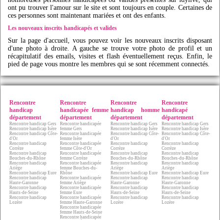
ont pu trouver l'amour sur le site et sont toujours en couple. Certaines de
ces personnes sont maintenant mariées et ont des enfants.
Les nouveaux inscrits handicapés et valides
Sur la page d'accueil, vous pouvez voir les nouveaux inscrits disposant
d'une photo à droite. A gauche se trouve votre photo de profil et un
récapitulatif des emails, visites et flash éventuellement reçus. Enfin, le
pied de page vous montre les membres qui se sont récemment connectés.
Rencontre
Rencontre
Rencontre
Rencontre
handicap
handicapée femme
handicap homme
handicapé
département
département
département
département
Rencontre handicap Gers
Rencontre handicapée
Rencontre handicap Gers
Rencontre handicap Gers
Rencontre handicap Isère
femme Gers
Rencontre handicap Isère
Rencontre handicap Isère
Rencontre handicap Côte-
Rencontre handicapée
Rencontre handicap Côte-
Rencontre handicap Côte-
d'Or
femme Isère
d'Or
d'Or
Rencontre handicap
Rencontre handicapée
Rencontre handicap
Rencontre handicap
Corrèze
femme Côte-d'Or
Corrèze
Corrèze
Rencontre handicap
Rencontre handicapée
Rencontre handicap
Rencontre handicap
Bouches-du-Rhône
femme Corrèze
Bouches-du-Rhône
Bouches-du-Rhône
Rencontre handicap
Rencontre handicapée
Rencontre handicap
Rencontre handicap
Ariège
femme Bouches-du-
Ariège
Ariège
Rencontre handicap Eure
Rhône
Rencontre handicap Eure
Rencontre handicap Eure
Rencontre handicap
Rencontre handicapée
Rencontre handicap
Rencontre handicap
Haute-Garonne
femme Ariège
Haute-Garonne
Haute-Garonne
Rencontre handicap
Rencontre handicapée
Rencontre handicap
Rencontre handicap
Hauts-de-Seine
femme Eure
Hauts-de-Seine
Hauts-de-Seine
Rencontre handicap
Rencontre handicapée
Rencontre handicap
Rencontre handicap
Lozère
femme Haute-Garonne
Lozère
Lozère
Rencontre handicapée
femme Hauts-de-Seine
Rencontre handicapée