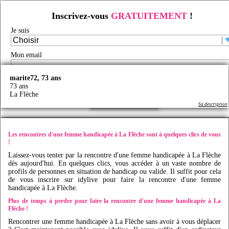
Inscrivez-vous
GRATUITEMENT
!
Rencontre d'une femme handicapée à La Flèche
Je suis
Rencontre handicap
/
Rencontre handicap en France
/
Rencontre femme handicapée
/
Rencontre femme handicapée Pays de la Loire
/
Rencontre femme handicapée Sarthe
/
Rencontre femme handicapée La Flèche
/
Mon email
Faites des rencontres handicap à La Flèche avec
Idy
live
marite72, 73 ans
Je certifie être majeur(e) et avoir lu et accepté les
CGU
73 ans
La Flèche
Créer mon profil
Sa description
Les rencontres d'une femme handicapée à La Flèche sont à quelques clics de vous
!
Laissez-vous tenter par la rencontre d'une femme handicapée à La Flèche
dès aujourd'hui. En quelques clics, vous accéder à un vaste nombre de
profils de personnes en situation de handicap ou valide. Il suffit pour cela
de vous inscrire sur
idylive
pour faire la rencontre d'une femme
handicapée à La Flèche.
Plus de temps à perdre pour faire la rencontre d'une femme handicapée à La
Flèche !
Rencontrer une femme handicapée à La Flèche sans avoir à vous déplacer