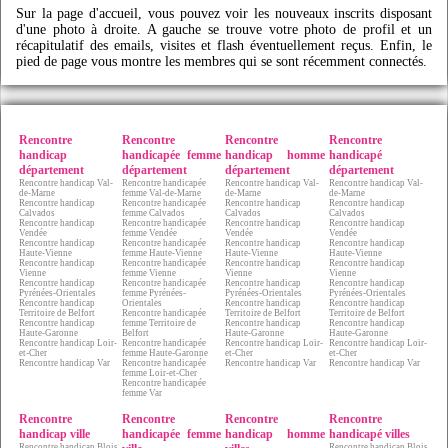
Sur la page d'accueil, vous pouvez voir les nouveaux inscrits disposant
d'une photo à droite. A gauche se trouve votre photo de profil et un
récapitulatif des emails, visites et flash éventuellement reçus. Enfin, le
pied de page vous montre les membres qui se sont récemment connectés.
Rencontre
Rencontre
Rencontre
Rencontre
handicap
handicapée femme
handicap homme
handicapé
département
département
département
département
Rencontre handicap Val-
Rencontre handicapée
Rencontre handicap Val-
Rencontre handicap Val-
de-Marne
femme Val-de-Marne
de-Marne
de-Marne
Rencontre handicap
Rencontre handicapée
Rencontre handicap
Rencontre handicap
Calvados
femme Calvados
Calvados
Calvados
Rencontre handicap
Rencontre handicapée
Rencontre handicap
Rencontre handicap
Vendée
femme Vendée
Vendée
Vendée
Rencontre handicap
Rencontre handicapée
Rencontre handicap
Rencontre handicap
Haute-Vienne
femme Haute-Vienne
Haute-Vienne
Haute-Vienne
Rencontre handicap
Rencontre handicapée
Rencontre handicap
Rencontre handicap
Vienne
femme Vienne
Vienne
Vienne
Rencontre handicap
Rencontre handicapée
Rencontre handicap
Rencontre handicap
Pyrénées-Orientales
femme Pyrénées-
Pyrénées-Orientales
Pyrénées-Orientales
Rencontre handicap
Orientales
Rencontre handicap
Rencontre handicap
Territoire de Belfort
Rencontre handicapée
Territoire de Belfort
Territoire de Belfort
Rencontre handicap
femme Territoire de
Rencontre handicap
Rencontre handicap
Haute-Garonne
Belfort
Haute-Garonne
Haute-Garonne
Rencontre handicap Loir-
Rencontre handicapée
Rencontre handicap Loir-
Rencontre handicap Loir-
et-Cher
femme Haute-Garonne
et-Cher
et-Cher
Rencontre handicap Var
Rencontre handicapée
Rencontre handicap Var
Rencontre handicap Var
femme Loir-et-Cher
Rencontre handicapée
femme Var
Rencontre
Rencontre
Rencontre
Rencontre
handicap ville
handicapée femme
handicap homme
handicapé villes
Rencontre handicap Blois
Rencontre handicap Blois