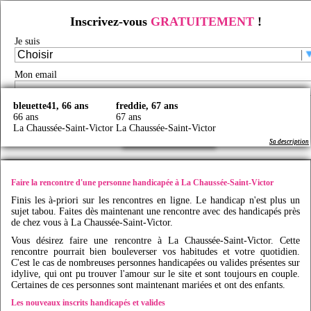
Inscrivez-vous
GRATUITEMENT
!
Rencontre d'une personne handicapée à La Chaussée-Saint-Victor
Je suis
Rencontre handicap
/
Rencontre handicap en France
/
Rencontre personne handicapée
/
Rencontre personne handicapée Centre
/
Rencontre personne handicapée Loir-et-Cher
/
Rencontre personne handicapée La Chaussée-Saint-Victor
/
Mon email
Faites des rencontres handicap à La Chaussée-Saint-Victor avec
Idy
live
bleuette41, 66 ans
freddie, 67 ans
Je certifie être majeur(e) et avoir lu et accepté les
CGU
66 ans
67 ans
La Chaussée-Saint-Victor
La Chaussée-Saint-Victor
Créer mon profil
Sa description
Sa description
Faire la rencontre d'une personne handicapée à La Chaussée-Saint-Victor
Finis les à-priori sur les rencontres en ligne. Le handicap n'est plus un
sujet tabou. Faites dès maintenant une rencontre avec des handicapés près
de chez vous à La Chaussée-Saint-Victor.
Vous désirez faire une rencontre à La Chaussée-Saint-Victor. Cette
rencontre pourrait bien bouleverser vos habitudes et votre quotidien.
C'est le cas de nombreuses personnes handicapées ou valides présentes sur
idylive
, qui ont pu trouver l'amour sur le site et sont toujours en couple.
Certaines de ces personnes sont maintenant mariées et ont des enfants.
Les nouveaux inscrits handicapés et valides