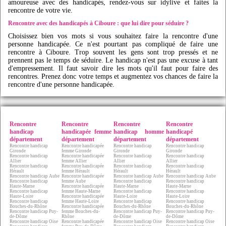
amoureuse avec des handicapés, rendez-vous sur
idylive
et faites la
rencontre de votre vie.
Rencontre avec des handicapés à Ciboure : que lui dire pour séduire ?
Choisissez bien vos mots si vous souhaitez faire la rencontre d'une
personne handicapée. Ce n'est pourtant pas compliqué de faire une
rencontre à Ciboure. Trop souvent les gens sont trop pressés et ne
prennent pas le temps de séduire. Le handicap n'est pas une excuse à tant
d'empressement. Il faut savoir dire les mots qu'il faut pour faire des
rencontres. Prenez donc votre temps et augmentez vos chances de faire la
rencontre d'une personne handicapée.
Rencontre
Rencontre
Rencontre
Rencontre
handicap
handicapée femme
handicap homme
handicapé
département
département
département
département
Rencontre handicap
Rencontre handicapée
Rencontre handicap
Rencontre handicap
Gironde
femme Gironde
Gironde
Gironde
Rencontre handicap
Rencontre handicapée
Rencontre handicap
Rencontre handicap
Allier
femme Allier
Allier
Allier
Rencontre handicap
Rencontre handicapée
Rencontre handicap
Rencontre handicap
Hérault
femme Hérault
Hérault
Hérault
Rencontre handicap Aube
Rencontre handicapée
Rencontre handicap Aube
Rencontre handicap Aube
Rencontre handicap
femme Aube
Rencontre handicap
Rencontre handicap
Haute-Marne
Rencontre handicapée
Haute-Marne
Haute-Marne
Rencontre handicap
femme Haute-Marne
Rencontre handicap
Rencontre handicap
Haute-Loire
Rencontre handicapée
Haute-Loire
Haute-Loire
Rencontre handicap
femme Haute-Loire
Rencontre handicap
Rencontre handicap
Bouches-du-Rhône
Rencontre handicapée
Bouches-du-Rhône
Bouches-du-Rhône
Rencontre handicap Puy-
femme Bouches-du-
Rencontre handicap Puy-
Rencontre handicap Puy-
de-Dôme
Rhône
de-Dôme
de-Dôme
Rencontre handicap Oise
Rencontre handicapée
Rencontre handicap Oise
Rencontre handicap Oise