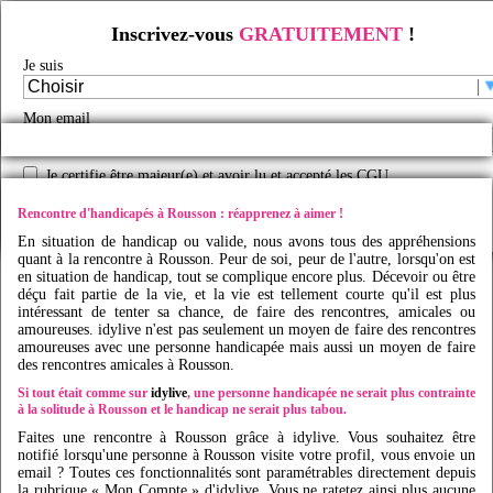
Inscrivez-vous
GRATUITEMENT
!
Rencontre d'handicapés à Rousson
Je suis
Rencontre handicap
/
Rencontre handicap en France
/
Rencontre handicapés
/
Rencontre
handicapés Bourgogne
/
Rencontre handicapés Yonne
/
Rencontre handicapés Rousson
/
Faites des rencontres handicap à Rousson avec
Idy
live
Mon email
Je certifie être majeur(e) et avoir lu et accepté les
CGU
Créer mon profil
Rencontre d'handicapés à Rousson : réapprenez à aimer !
En situation de handicap ou valide, nous avons tous des appréhensions
quant à la rencontre à Rousson. Peur de soi, peur de l'autre, lorsqu'on est
en situation de handicap, tout se complique encore plus. Décevoir ou être
déçu fait partie de la vie, et la vie est tellement courte qu'il est plus
intéressant de tenter sa chance, de faire des rencontres, amicales ou
amoureuses.
idylive
n'est pas seulement un moyen de faire des rencontres
amoureuses avec une personne handicapée mais aussi un moyen de faire
des rencontres amicales à Rousson.
Si tout était comme sur
idylive
, une personne handicapée ne serait plus contrainte
à la solitude à Rousson et le handicap ne serait plus tabou.
Faites une rencontre à Rousson grâce à
idylive
. Vous souhaitez être
notifié lorsqu'une personne à Rousson visite votre profil, vous envoie un
email ? Toutes ces fonctionnalités sont paramétrables directement depuis
la rubrique « Mon Compte » d'
idylive
. Vous ne ratetez ainsi plus aucune