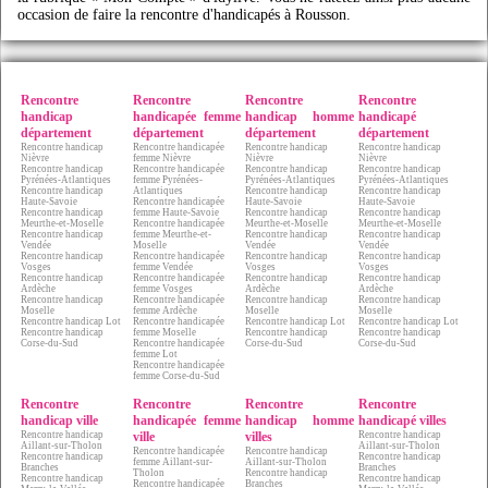
occasion de faire la rencontre d'handicapés à Rousson.
Rencontre
Rencontre
Rencontre
Rencontre
handicap
handicapée femme
handicap homme
handicapé
département
département
département
département
Rencontre handicap
Rencontre handicapée
Rencontre handicap
Rencontre handicap
Nièvre
femme Nièvre
Nièvre
Nièvre
Rencontre handicap
Rencontre handicapée
Rencontre handicap
Rencontre handicap
Pyrénées-Atlantiques
femme Pyrénées-
Pyrénées-Atlantiques
Pyrénées-Atlantiques
Rencontre handicap
Atlantiques
Rencontre handicap
Rencontre handicap
Haute-Savoie
Rencontre handicapée
Haute-Savoie
Haute-Savoie
Rencontre handicap
femme Haute-Savoie
Rencontre handicap
Rencontre handicap
Meurthe-et-Moselle
Rencontre handicapée
Meurthe-et-Moselle
Meurthe-et-Moselle
Rencontre handicap
femme Meurthe-et-
Rencontre handicap
Rencontre handicap
Vendée
Moselle
Vendée
Vendée
Rencontre handicap
Rencontre handicapée
Rencontre handicap
Rencontre handicap
Vosges
femme Vendée
Vosges
Vosges
Rencontre handicap
Rencontre handicapée
Rencontre handicap
Rencontre handicap
Ardèche
femme Vosges
Ardèche
Ardèche
Rencontre handicap
Rencontre handicapée
Rencontre handicap
Rencontre handicap
Moselle
femme Ardèche
Moselle
Moselle
Rencontre handicap Lot
Rencontre handicapée
Rencontre handicap Lot
Rencontre handicap Lot
Rencontre handicap
femme Moselle
Rencontre handicap
Rencontre handicap
Corse-du-Sud
Rencontre handicapée
Corse-du-Sud
Corse-du-Sud
femme Lot
Rencontre handicapée
femme Corse-du-Sud
Rencontre
Rencontre
Rencontre
Rencontre
handicap ville
handicapée femme
handicap homme
handicapé villes
Rencontre handicap
ville
villes
Rencontre handicap
Aillant-sur-Tholon
Aillant-sur-Tholon
Rencontre handicapée
Rencontre handicap
Rencontre handicap
Rencontre handicap
femme Aillant-sur-
Aillant-sur-Tholon
Branches
Branches
Tholon
Rencontre handicap
Rencontre handicap
Rencontre handicap
Rencontre handicapée
Branches