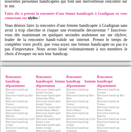
nouvelles personnes handicapées qui font une merveilleuse rencontre sur
le site.
Faites dès à présent la rencontre d'une femme handicapée à Gradignan en vous
connectant sur
idylive
!
Vous désirez faire la rencontre d'une femme handicapée à Gradignan sans
avoir à trop chercher et risquer une éventuelle déconvenue ? Inscrivez-
vous dès maintenant en quelques secondes seulement sur sur
idylive
,
leader de la rencontre handi-valide sur internet. Prenez le temps de
compléter votre profil, que vous soyez une femme handicapée ou pas n'a
pas d'importance. Nous avons laissé volontairement à nos membres le
choix d'évoquer ou non leur handicap.
Rencontre
Rencontre
Rencontre
Rencontre
handicap
handicapée femme
handicap homme
handicapé
département
département
département
département
Rencontre handicap
Rencontre handicapée
Rencontre handicap
Rencontre handicap
Guyane
femme Guyane
Guyane
Guyane
Rencontre handicap Bas-
Rencontre handicapée
Rencontre handicap Bas-
Rencontre handicap Bas-
Rhin
femme Bas-Rhin
Rhin
Rhin
Rencontre handicap
Rencontre handicapée
Rencontre handicap
Rencontre handicap
Vienne
femme Vienne
Vienne
Vienne
Rencontre handicap
Rencontre handicapée
Rencontre handicap
Rencontre handicap
Haute-Marne
femme Haute-Marne
Haute-Marne
Haute-Marne
Rencontre handicap
Rencontre handicapée
Rencontre handicap
Rencontre handicap
Manche
femme Manche
Manche
Manche
Rencontre handicap Loire
Rencontre handicapée
Rencontre handicap Loire
Rencontre handicap Loire
Rencontre handicap
femme Loire
Rencontre handicap
Rencontre handicap
Ariège
Rencontre handicapée
Ariège
Ariège
Rencontre handicap
femme Ariège
Rencontre handicap
Rencontre handicap
Ardennes
Rencontre handicapée
Ardennes
Ardennes