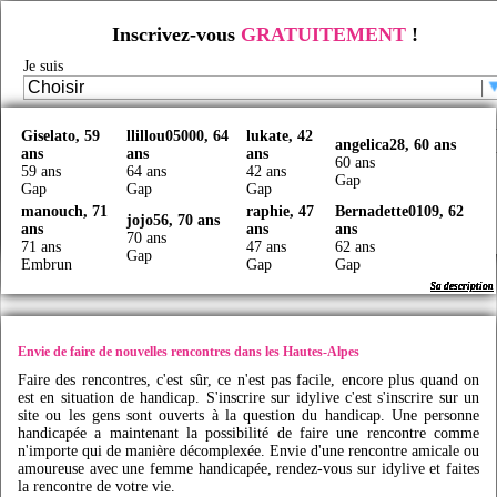
Inscrivez-vous
GRATUITEMENT
!
Rencontre d'une femme handicapée dans les Hautes-Alpes
Je suis
Rencontre handicap
/
Rencontre handicap en France
/
Rencontre femme handicapée
/
Faites des rencontres handicap dans les Hautes-Alpes avec
Idy
live
Mon email
Giselato, 59
llillou05000, 64
lukate, 42
angelica28, 60 ans
ans
ans
ans
60 ans
59 ans
64 ans
42 ans
Je certifie être majeur(e) et avoir lu et accepté les
CGU
Gap
Gap
Gap
Gap
Créer mon profil
manouch, 71
raphie, 47
Bernadette0109, 62
jojo56, 70 ans
ans
ans
ans
70 ans
71 ans
47 ans
62 ans
Gap
Embrun
Gap
Gap
Sa description
Sa description
Sa description
Sa description
Sa description
Sa description
Sa description
Sa description
Envie de faire de nouvelles rencontres dans les Hautes-Alpes
Faire des rencontres, c'est sûr, ce n'est pas facile, encore plus quand on
est en situation de handicap. S'inscrire sur
idylive
c'est s'inscrire sur un
site ou les gens sont ouverts à la question du handicap. Une personne
handicapée a maintenant la possibilité de faire une rencontre comme
n'importe qui de manière décomplexée. Envie d'une rencontre amicale ou
amoureuse avec une femme handicapée, rendez-vous sur
idylive
et faites
la rencontre de votre vie.