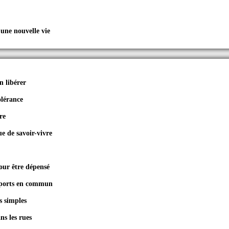
ne nouvelle vie
en libérer
olérance
re
 de savoir-vivre
pour être dépensé
sports en commun
s simples
ns les rues