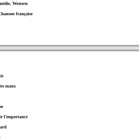
médie, Western
Chanson française
is
 les maux
se
de l'importance
gard
e