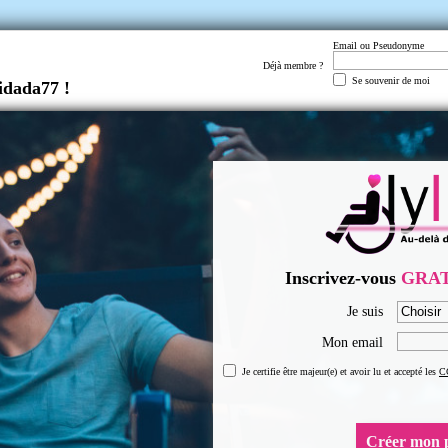
Email ou Pseudonyme
Déjà membre ?
Se souvenir de moi
idada77 !
Inscrivez-vous
GRA
Je suis
Mon email
Je certifie être majeur(e) et avoir lu et accepté les
C
Créer mon p