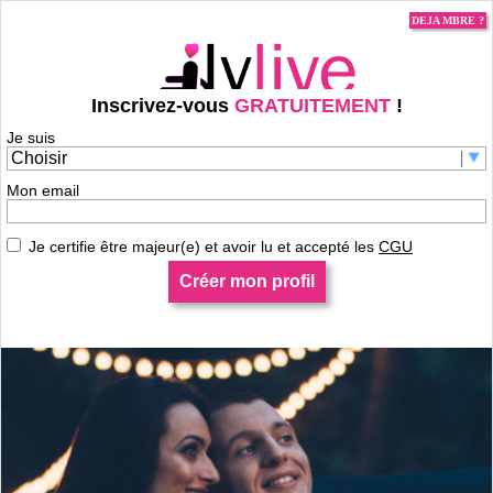
DEJA MBRE ?
Inscrivez-vous
GRATUITEMENT
!
Je suis
Je m'inscris pour contacter pbarou83 !
Mon email
Je certifie être majeur(e) et avoir lu et accepté les
CGU
Créer mon profil