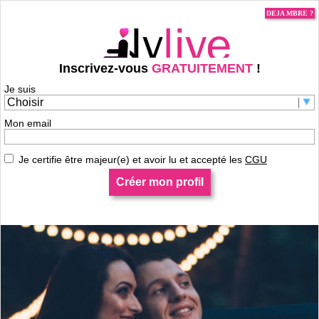
DEJA MBRE ?
Inscrivez-vous
GRATUITEMENT
!
Je suis
Je m'inscris pour contacter nadenade !
Mon email
Je certifie être majeur(e) et avoir lu et accepté les
CGU
Créer mon profil