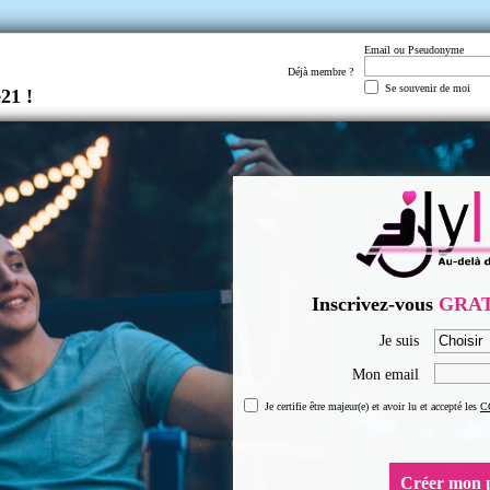
Email ou Pseudonyme
Déjà membre ?
Se souvenir de moi
21 !
Inscrivez-vous
GRA
Je suis
Mon email
Je certifie être majeur(e) et avoir lu et accepté les
C
Créer mon p