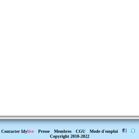
Contacter Idy
live
Presse
Membres
CGU
Mode d'emploi
Copyright 2010-2022