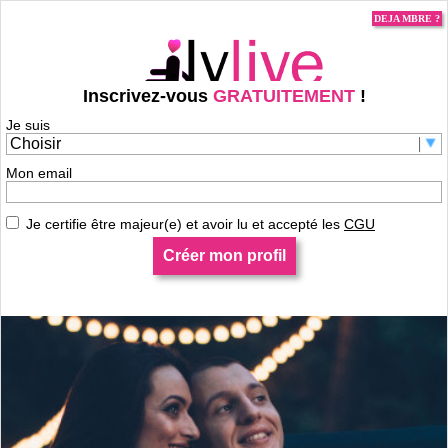
DEJA MBRE ?
Inscrivez-vous
GRATUITEMENT
!
Je suis
Je m'inscris pour contacter Xem !
Mon email
Je certifie être majeur(e) et avoir lu et accepté les
CGU
Créer mon profil