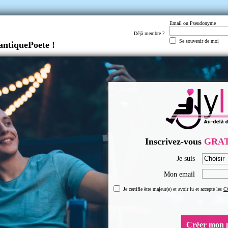
Email ou Pseudonyme
Déjà membre ?
Se souvenir de moi
antiquePoete !
Inscrivez-vous
GRA
Je suis
Mon email
Je certifie être majeur(e) et avoir lu et accepté les
C
Créer mon p