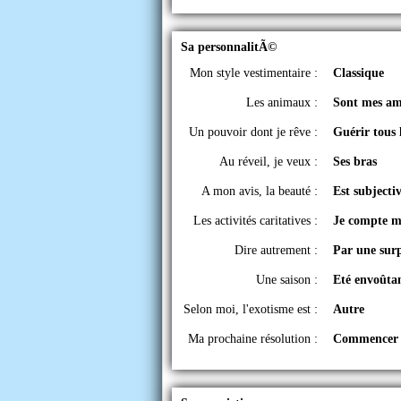
Sa personnalitÃ©
Mon style vestimentaire :
Classique
Les animaux :
Sont mes am
Un pouvoir dont je rêve :
Guérir tous
Au réveil, je veux :
Ses bras
A mon avis, la beauté :
Est subjecti
Les activités caritatives :
Je compte m'
Dire autrement :
Par une surp
Une saison :
Eté envoûta
Selon moi, l'exotisme est :
Autre
Ma prochaine résolution :
Commencer u