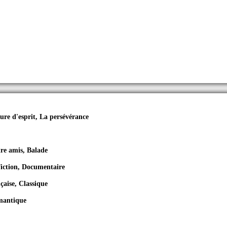
ure d'esprit, La persévérance
re amis, Balade
fiction, Documentaire
aise, Classique
omantique