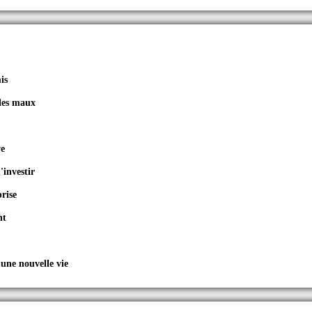
is
 les maux
ve
investir
rise
nt
ne nouvelle vie