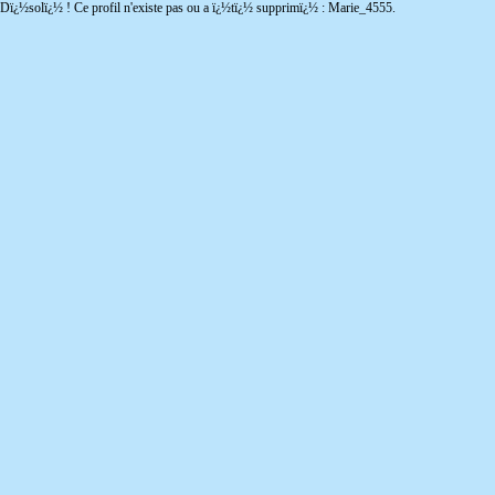
Dï¿½solï¿½ ! Ce profil n'existe pas ou a ï¿½tï¿½ supprimï¿½ : Marie_4555.