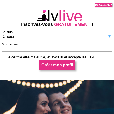
DEJA MBRE ?
Inscrivez-vous
GRATUITEMENT
!
Je suis
Je m'inscris pour contacter Henri97440 !
Mon email
Je certifie être majeur(e) et avoir lu et accepté les
CGU
Créer mon profil