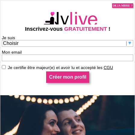
DEJA MBRE ?
Inscrivez-vous
GRATUITEMENT
!
Je suis
Je m'inscris pour contacter Coeurapppre !
Mon email
Je certifie être majeur(e) et avoir lu et accepté les
CGU
Créer mon profil