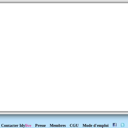
Contacter Idy
live
Presse
Membres
CGU
Mode d'emploi