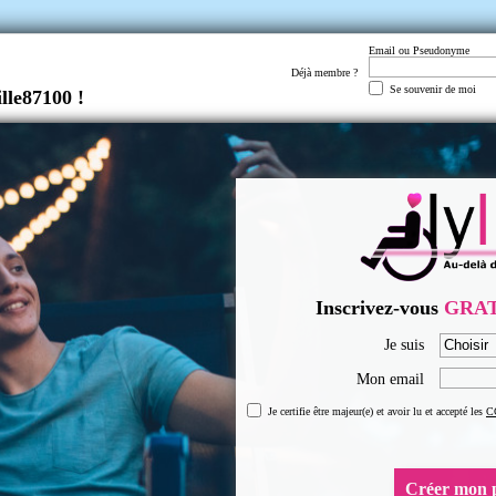
Email ou Pseudonyme
Déjà membre ?
Se souvenir de moi
lle87100 !
Inscrivez-vous
GRA
Je suis
Mon email
Je certifie être majeur(e) et avoir lu et accepté les
C
Créer mon p