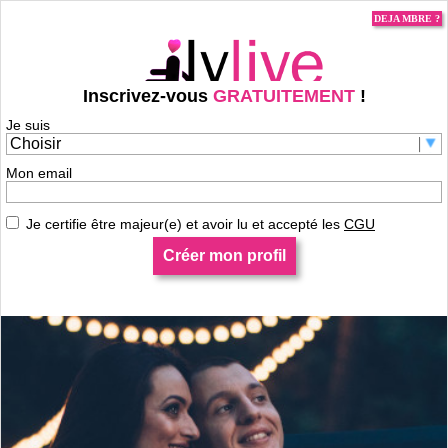
DEJA MBRE ?
Inscrivez-vous
GRATUITEMENT
!
Je suis
Je m'inscris pour contacter CHEZET71 !
Mon email
Je certifie être majeur(e) et avoir lu et accepté les
CGU
Créer mon profil